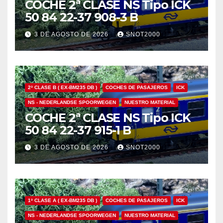
COCHE 2ª CLASE NS Tipo ICK
50 84 22-37 908-3 B
3 DE AGOSTO DE 2026
SNOT2000
2ª CLASE B ( EX-BM235 DB )
COCHES DE PASAJEROS
ICK
NS - NEDERLANDSE SPOORWEGEN
NUESTRO MATERIAL
COCHE 2ª CLASE NS Tipo ICK
50 84 22-37 915-1 B
3 DE AGOSTO DE 2026
SNOT2000
1ª CLASE A ( EX-BM235 DB )
COCHES DE PASAJEROS
ICK
NS - NEDERLANDSE SPOORWEGEN
NUESTRO MATERIAL