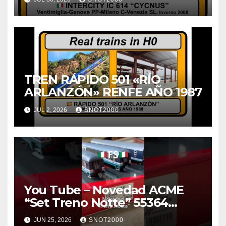
TREN RÁPIDO 501 «RÍO
ARLANZÓN» RENFE AÑO 1987
JUL 2, 2026
SNOT2000
You Tube – Novedad ACME
“Set Treno Notte” 55364
#ferroviario #train #h0
JUN 25, 2026
SNOT2000