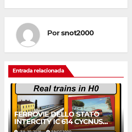
entradas
Por
snot2000
Entrada relacionada
FERROVIE DELLO STATO
INTERCITY IC 614 CYCNUS
INVERNO 2000
JUL 30, 2026
SNOT2000