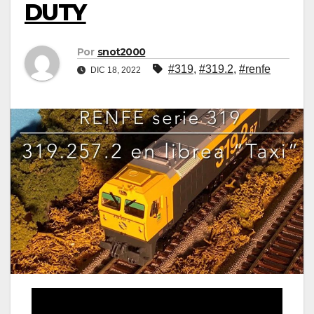
DUTY
Por
snot2000
#319
,
#319.2
,
#renfe
DIC 18, 2022