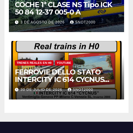
COCHE 1ª CLASE NS Tipo ICK
50 84 12-37 005-0 A
3 DE AGOSTO DE 2026
SNOT2000
TRENES REALES EN H0
YOUTUBE
FERROVIE DELLO STATO
INTERCITY IC 614 CYCNUS
INVERNO 2000
30 DE JULIO DE 2026
SNOT2000