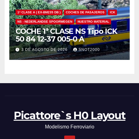
1ª CLASE A ( EX-BM235 DB )
COCHES DE PASAJEROS
ICK
NS - NEDERLANDSE SPOORWEGEN
NUESTRO MATERIAL
COCHE 1ª CLASE NS Tipo ICK
50 84 12-37 005-0 A
3 DE AGOSTO DE 2026
SNOT2000
Picattore`s H0 Layout
Modelismo Ferroviario