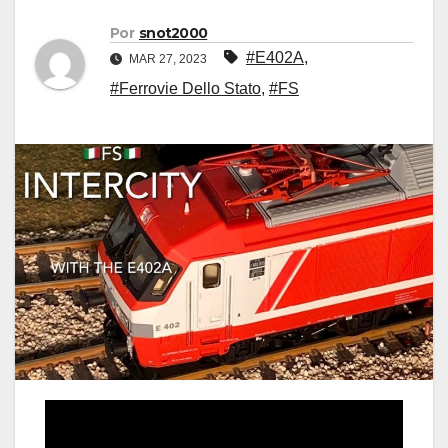
Por
snot2000
#E402A
,
MAR 27, 2023
#Ferrovie Dello Stato
,
#FS