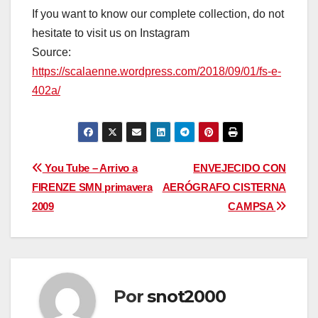
If you want to know our complete collection, do not
hesitate to visit us on Instagram
Source:
https://scalaenne.wordpress.com/2018/09/01/fs-e-
402a/
Navegación
You Tube – Arrivo a
ENVEJECIDO CON
FIRENZE SMN primavera
AERÓGRAFO CISTERNA
de
2009
CAMPSA
entradas
Por
snot2000