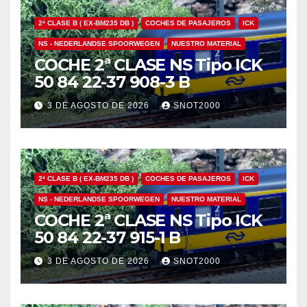
2ª CLASE B ( EX-BM235 DB )
COCHES DE PASAJEROS
ICK
NS - NEDERLANDSE SPOORWEGEN
NUESTRO MATERIAL
COCHE 2ª CLASE NS Tipo ICK
50 84 22-37 908-3 B
3 DE AGOSTO DE 2026
SNOT2000
2ª CLASE B ( EX-BM235 DB )
COCHES DE PASAJEROS
ICK
NS - NEDERLANDSE SPOORWEGEN
NUESTRO MATERIAL
COCHE 2ª CLASE NS Tipo ICK
50 84 22-37 915-1 B
3 DE AGOSTO DE 2026
SNOT2000