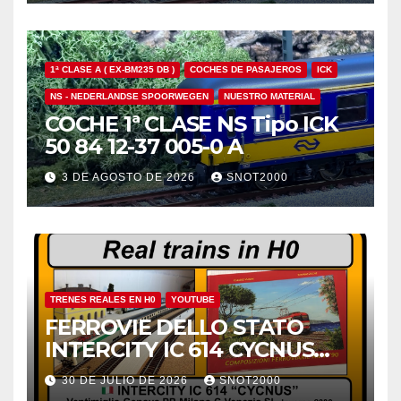
1ª CLASE A ( EX-BM235 DB )
COCHES DE PASAJEROS
ICK
NS - NEDERLANDSE SPOORWEGEN
NUESTRO MATERIAL
COCHE 1ª CLASE NS Tipo ICK
50 84 12-37 005-0 A
3 DE AGOSTO DE 2026
SNOT2000
TRENES REALES EN H0
YOUTUBE
FERROVIE DELLO STATO
INTERCITY IC 614 CYCNUS
INVERNO 2000
30 DE JULIO DE 2026
SNOT2000