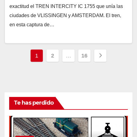
exactitud el TREN INTERCITY IC 1755 que unía las
ciudades de VLISSINGEN y AMSTERDAM. El tren,
en esta captura de…
Paginación
1
2
…
16
de
entradas
Te has perdido