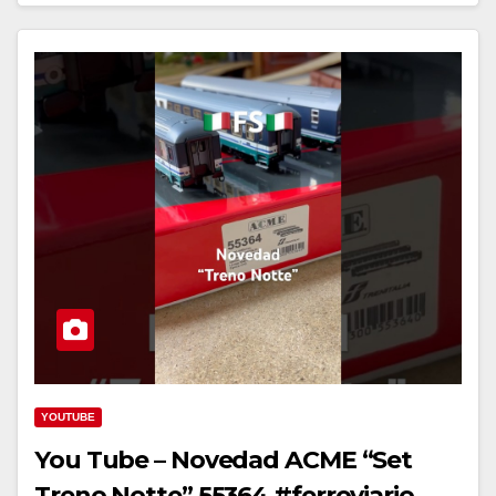
YOUTUBE
You Tube – Novedad ACME “Set
Treno Notte” 55364 #ferroviario