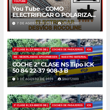
YOUTUBE
You Tube – COMO
ELECTRIFICAR O POLARIZAR
EL CORAZÓN DE UN DESVÍO
7 DE AGOSTO DE 2026
SNOT2000
ROCOLINE H0 CON UN
MOTOR ROCO 10030
2ª CLASE B ( EX-BM235 DB )
COCHES DE PASAJEROS
ICK
NS - NEDERLANDSE SPOORWEGEN
NUESTRO MATERIAL
COCHE 2ª CLASE NS Tipo ICK
50 84 22-37 908-3 B
3 DE AGOSTO DE 2026
SNOT2000
2ª CLASE B ( EX-BM235 DB )
COCHES DE PASAJEROS
ICK