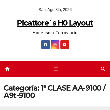
Saltar
Sáb. Ago 8th, 2026
al
contenido
Picattore`s H0 Layout
Modelismo Ferroviario
Categoría:
1ª CLASE AA-9100 /
A9t-9100