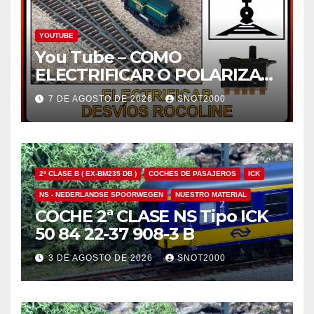
YOUTUBE
You Tube – COMO
ELECTRIFICAR O POLARIZAR
EL CORAZÓN DE UN DESVÍO
7 DE AGOSTO DE 2026
SNOT2000
ROCOLINE H0 CON UN
MOTOR ROCO 10030
2ª CLASE B ( EX-BM235 DB )
COCHES DE PASAJEROS
ICK
NS - NEDERLANDSE SPOORWEGEN
NUESTRO MATERIAL
COCHE 2ª CLASE NS Tipo ICK
50 84 22-37 908-3 B
3 DE AGOSTO DE 2026
SNOT2000