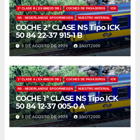
2ª CLASE B ( EX-BM235 DB )
COCHES DE PASAJEROS
ICK
NS - NEDERLANDSE SPOORWEGEN
NUESTRO MATERIAL
COCHE 2ª CLASE NS Tipo ICK
50 84 22-37 915-1 B
3 DE AGOSTO DE 2026
SNOT2000
1ª CLASE A ( EX-BM235 DB )
COCHES DE PASAJEROS
ICK
NS - NEDERLANDSE SPOORWEGEN
NUESTRO MATERIAL
COCHE 1ª CLASE NS Tipo ICK
50 84 12-37 005-0 A
3 DE AGOSTO DE 2026
SNOT2000