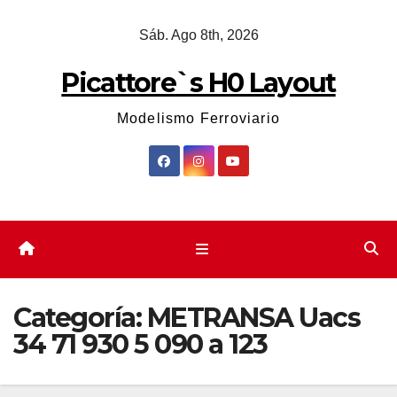
Saltar
Sáb. Ago 8th, 2026
al
contenido
Picattore`s H0 Layout
Modelismo Ferroviario
Categoría:
METRANSA Uacs
34 71 930 5 090 a 123