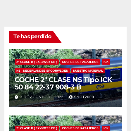
Te has perdido
2ª CLASE B ( EX-BM235 DB )
COCHES DE PASAJEROS
ICK
NS - NEDERLANDSE SPOORWEGEN
NUESTRO MATERIAL
COCHE 2ª CLASE NS Tipo ICK
50 84 22-37 908-3 B
3 DE AGOSTO DE 2026
SNOT2000
2ª CLASE B ( EX-BM235 DB )
COCHES DE PASAJEROS
ICK