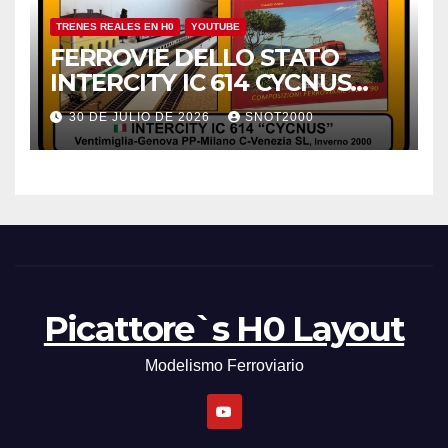
TRENES REALES EN H0
YOUTUBE
FERROVIE DELLO STATO
INTERCITY IC 614 CYCNUS
INVERNO 2000
30 DE JULIO DE 2026
SNOT2000
Picattore`s H0 Layout
Modelismo Ferroviario