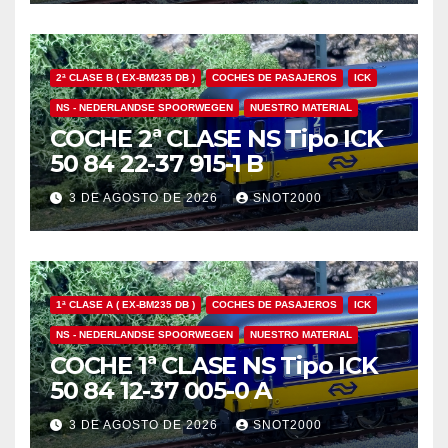
2ª CLASE B ( EX-BM235 DB )
COCHES DE PASAJEROS
ICK
NS - NEDERLANDSE SPOORWEGEN
NUESTRO MATERIAL
COCHE 2ª CLASE NS Tipo ICK
50 84 22-37 915-1 B
3 DE AGOSTO DE 2026
SNOT2000
1ª CLASE A ( EX-BM235 DB )
COCHES DE PASAJEROS
ICK
NS - NEDERLANDSE SPOORWEGEN
NUESTRO MATERIAL
COCHE 1ª CLASE NS Tipo ICK
50 84 12-37 005-0 A
3 DE AGOSTO DE 2026
SNOT2000