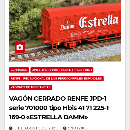
CERRADOS
JPD-1 JPD-701000 ( RENFE ) / HBIS ( UIC )
RENFE - RED NACIONAL DE LOS FERROCARRILES ESPAÑOLES
VAGONES DE MERCANCÍAS
VAGÓN CERRADO RENFE JPD-1
serie 701000 tipo Hbis 41 71 225-1
169-0 «ESTRELLA DAMM»
3 DE AGOSTO DE 2025
SNOT2000