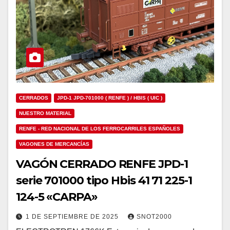
CERRADOS
JPD-1 JPD-701000 ( RENFE ) / HBIS ( UIC )
NUESTRO MATERIAL
RENFE - RED NACIONAL DE LOS FERROCARRILES ESPAÑOLES
VAGONES DE MERCANCÍAS
VAGÓN CERRADO RENFE JPD-1
serie 701000 tipo Hbis 41 71 225-1
124-5 «CARPA»
1 DE SEPTIEMBRE DE 2025
SNOT2000