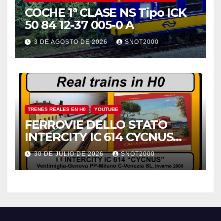
COCHE 1ª CLASE NS Tipo ICK
50 84 12-37 005-0 A
3 DE AGOSTO DE 2026
SNOT2000
TRENES REALES EN H0
YOUTUBE
FERROVIE DELLO STATO
INTERCITY IC 614 CYCNUS
INVERNO 2000
30 DE JULIO DE 2026
SNOT2000