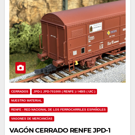
CERRADOS
JPD-1 JPD-701000 ( RENFE ) / HBIS ( UIC )
NUESTRO MATERIAL
RENFE - RED NACIONAL DE LOS FERROCARRILES ESPAÑOLES
VAGONES DE MERCANCÍAS
VAGÓN CERRADO RENFE JPD-1