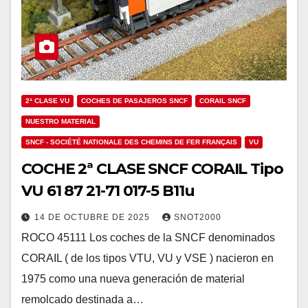
2ª CLASE VU
COCHES DE PASAJEROS SNCF
CORAIL SNCF
NUESTRO MATERIAL
SNCF - SOCIÉTÉ NATIONALE DES CHEMINS DE FER FRANÇAIS
VU
COCHE 2ª CLASE SNCF CORAIL Tipo
VU 61 87 21-71 017-5 B11u
14 DE OCTUBRE DE 2025
SNOT2000
ROCO 45111 Los coches de la SNCF denominados
CORAIL ( de los tipos VTU, VU y VSE ) nacieron en
1975 como una nueva generación de material
remolcado destinada a…