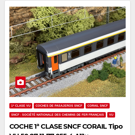
1ª CLASE VU
COCHES DE PASAJEROS SNCF
CORAIL SNCF
SNCF - SOCIÉTÉ NATIONALE DES CHEMINS DE FER FRANÇAIS
VU
COCHE 1ª CLASE SNCF CORAIL Tipo