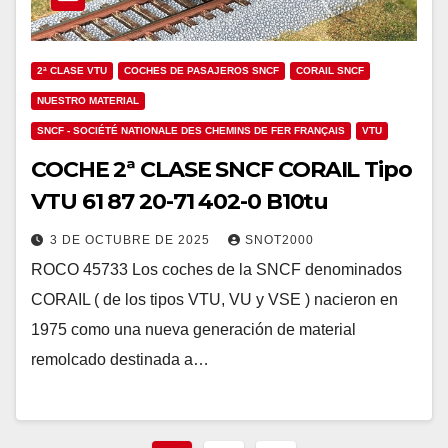
2ª CLASE VTU
COCHES DE PASAJEROS SNCF
CORAIL SNCF
NUESTRO MATERIAL
SNCF - SOCIÉTÉ NATIONALE DES CHEMINS DE FER FRANÇAIS
VTU
COCHE 2ª CLASE SNCF CORAIL Tipo
VTU 61 87 20-71 402-0 B10tu
3 DE OCTUBRE DE 2025
SNOT2000
ROCO 45733 Los coches de la SNCF denominados
CORAIL ( de los tipos VTU, VU y VSE ) nacieron en
1975 como una nueva generación de material
remolcado destinada a…