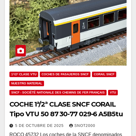
1ª/2ª CLASE VTU
COCHES DE PASAJEROS SNCF
CORAIL SNCF
NUESTRO MATERIAL
SNCF - SOCIÉTÉ NATIONALE DES CHEMINS DE FER FRANÇAIS
VTU
COCHE 1ª/2ª CLASE SNCF CORAIL
Tipo VTU 50 87 30-77 029-6 A5B5tu
5 DE OCTUBRE DE 2025
SNOT2000
ROCO 45732 Los coches de la SNCF denominados