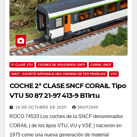
2ª CLASE VTU
COCHES DE PASAJEROS SNCF
CORAIL SNCF
SNCF - SOCIÉTÉ NATIONALE DES CHEMINS DE FER FRANÇAIS
VTU
COCHE 2ª CLASE SNCF CORAIL Tipo
VTU 50 87 21-97 413-9 B11rtu
16 DE OCTUBRE DE 2025
SNOT2000
ROCO 74533 Los coches de la SNCF denominados
CORAIL ( de los tipos VTU, VU y VSE ) nacieron en
1975 como una nueva generación de material