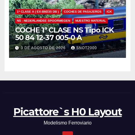
1ª CLASE A ( EX-BM235 DB )
COCHES DE PASAJEROS
ICK
NS - NEDERLANDSE SPOORWEGEN
NUESTRO MATERIAL
COCHE 1ª CLASE NS Tipo ICK
50 84 12-37 005-0 A
3 DE AGOSTO DE 2026
SNOT2000
Picattore`s H0 Layout
Modelismo Ferroviario