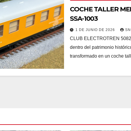
COCHE TALLER ME
SSA-1003
1 DE JUNIO DE 2026
SN
CLUB ELECTROTREN 5082K El
dentro del patrimonio histór
transformado en un coche tal
ASE B ( EX-BM235 DB )
1ª CLASE A ( EX-BM235 DB )
ES DE PASAJEROS
ICK
COCHES DE PASAJEROS
ICK