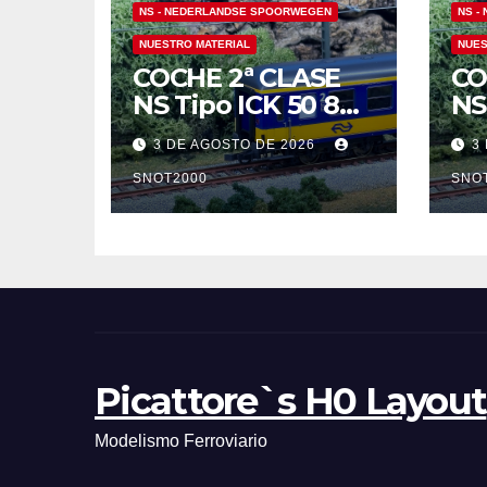
NS - NEDERLANDSE SPOORWEGEN
NS -
NUESTRO MATERIAL
NUES
COCHE 2ª CLASE
CO
NS Tipo ICK 50 84
NS
22-37 908-3 B
22-
3 DE AGOSTO DE 2026
3
SNOT2000
SNO
Picattore`s H0 Layout
Modelismo Ferroviario