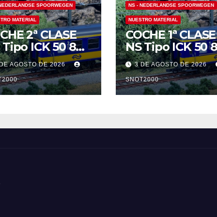
 NEDERLANDSE SPOORWEGEN
NS - NEDERLANDSE SPOORWEGEN
TRO MATERIAL
NUESTRO MATERIAL
CHE 2ª CLASE
COCHE 1ª CLASE
 Tipo ICK 50 84
NS Tipo ICK 50 
37 915-1 B
12-37 005-0 A
 DE AGOSTO DE 2026
3 DE AGOSTO DE 2026
T2000
SNOT2000