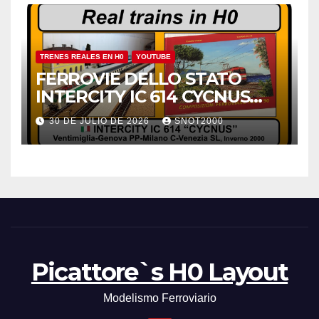
TRENES REALES EN H0
YOUTUBE
FERROVIE DELLO STATO
INTERCITY IC 614 CYCNUS
INVERNO 2000
30 DE JULIO DE 2026
SNOT2000
Picattore`s H0 Layout
Modelismo Ferroviario