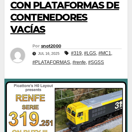
CON PLATAFORMAS DE
CONTENEDORES
VACÍAS
Por
snot2000
#319
,
#LGS
,
#MC1
,
JUL 16, 2025
#PLATAFORMAS
,
#renfe
,
#SGSS