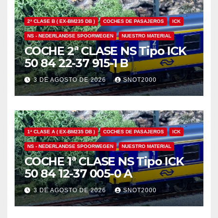
2ª CLASE B ( EX-BM235 DB )
COCHES DE PASAJEROS
ICK
NS - NEDERLANDSE SPOORWEGEN
NUESTRO MATERIAL
COCHE 2ª CLASE NS Tipo ICK
50 84 22-37 915-1 B
3 DE AGOSTO DE 2026
SNOT2000
1ª CLASE A ( EX-BM235 DB )
COCHES DE PASAJEROS
ICK
NS - NEDERLANDSE SPOORWEGEN
NUESTRO MATERIAL
COCHE 1ª CLASE NS Tipo ICK
50 84 12-37 005-0 A
3 DE AGOSTO DE 2026
SNOT2000