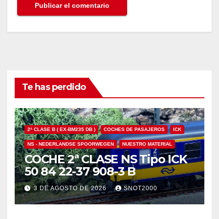
Te has perdido
2ª CLASE B ( EX-BM235 DB )
COCHES DE PASAJEROS
ICK
NS - NEDERLANDSE SPOORWEGEN
NUESTRO MATERIAL
COCHE 2ª CLASE NS Tipo ICK
50 84 22-37 908-3 B
3 DE AGOSTO DE 2026
SNOT2000