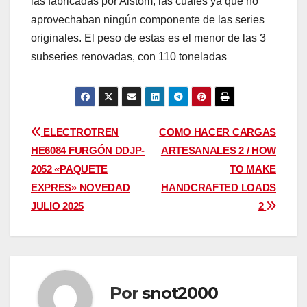
las fabricadas por Alstom, las cuales ya que no
aprovechaban ningún componente de las series
originales. El peso de estas es el menor de las 3
subseries renovadas, con 110 toneladas
Navegación
ELECTROTREN
COMO HACER CARGAS
HE6084 FURGÓN DDJP-
ARTESANALES 2 / HOW
de
2052 «PAQUETE
TO MAKE
entradas
EXPRES» NOVEDAD
HANDCRAFTED LOADS
JULIO 2025
2
Por
snot2000