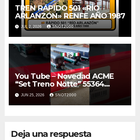
TREN RÁPIDO 501 «RÍO
ARLANZÓN» RENFE AÑO 1987
JUL 2, 2026
SNOT2000
You Tube – Novedad ACME
“Set Treno Notte” 55364
#ferroviario #train #h0
JUN 25, 2026
SNOT2000
#trenitalia
Deja una respuesta