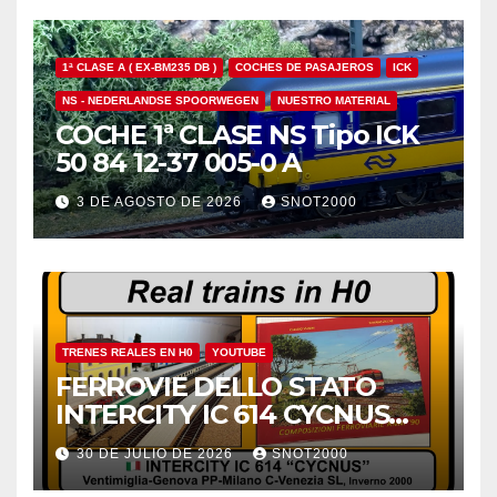
1ª CLASE A ( EX-BM235 DB )
COCHES DE PASAJEROS
ICK
NS - NEDERLANDSE SPOORWEGEN
NUESTRO MATERIAL
COCHE 1ª CLASE NS Tipo ICK
50 84 12-37 005-0 A
3 DE AGOSTO DE 2026
SNOT2000
TRENES REALES EN H0
YOUTUBE
FERROVIE DELLO STATO
INTERCITY IC 614 CYCNUS
INVERNO 2000
30 DE JULIO DE 2026
SNOT2000