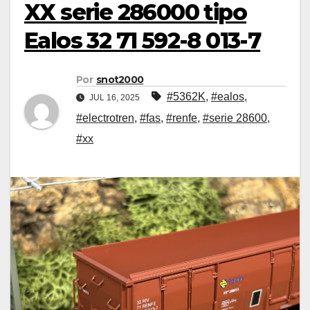
XX serie 286000 tipo
Ealos 32 71 592-8 013-7
Por
snot2000
#5362K
,
#ealos
,
JUL 16, 2025
#electrotren
,
#fas
,
#renfe
,
#serie 28600
,
#xx