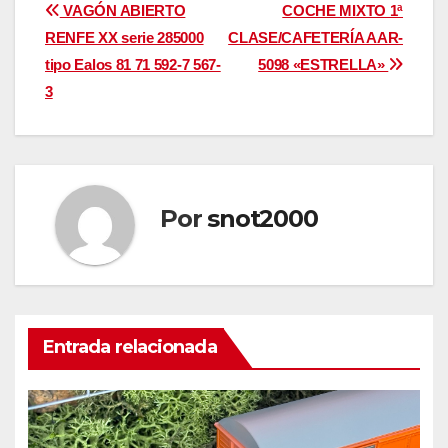
Navegación
VAGÓN ABIERTO
COCHE MIXTO 1ª
RENFE XX serie 285000
CLASE/CAFETERÍA AAR-
de
tipo Ealos 81 71 592-7 567-
5098 «ESTRELLA»
entradas
3
Por
snot2000
Entrada relacionada