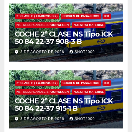
2ª CLASE B ( EX-BM235 DB )
COCHES DE PASAJEROS
ICK
NS - NEDERLANDSE SPOORWEGEN
NUESTRO MATERIAL
COCHE 2ª CLASE NS Tipo ICK
50 84 22-37 908-3 B
3 DE AGOSTO DE 2026
SNOT2000
2ª CLASE B ( EX-BM235 DB )
COCHES DE PASAJEROS
ICK
NS - NEDERLANDSE SPOORWEGEN
NUESTRO MATERIAL
COCHE 2ª CLASE NS Tipo ICK
50 84 22-37 915-1 B
3 DE AGOSTO DE 2026
SNOT2000