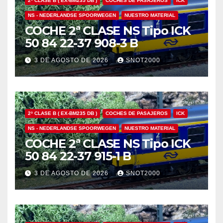
2ª CLASE B ( EX-BM235 DB )
COCHES DE PASAJEROS
ICK
NS - NEDERLANDSE SPOORWEGEN
NUESTRO MATERIAL
COCHE 2ª CLASE NS Tipo ICK
50 84 22-37 908-3 B
3 DE AGOSTO DE 2026
SNOT2000
2ª CLASE B ( EX-BM235 DB )
COCHES DE PASAJEROS
ICK
NS - NEDERLANDSE SPOORWEGEN
NUESTRO MATERIAL
COCHE 2ª CLASE NS Tipo ICK
50 84 22-37 915-1 B
3 DE AGOSTO DE 2026
SNOT2000