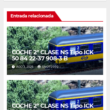
Entrada relacionada
COCHE 2ª CLASE NS Tipo ICK
50 84 22-37 908-3 B
AGO 3, 2026
SNOT2000
COCHE 2ª CLASE NS Tipo ICK