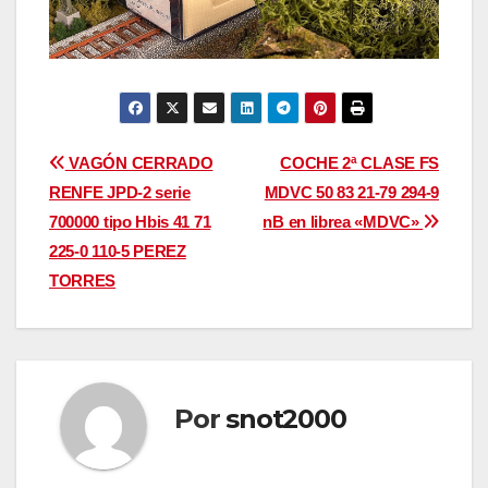
Navegación
VAGÓN CERRADO
COCHE 2ª CLASE FS
RENFE JPD-2 serie
MDVC 50 83 21-79 294-9
de
700000 tipo Hbis 41 71
nB en librea «MDVC»
entradas
225-0 110-5 PEREZ
TORRES
Por
snot2000