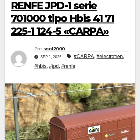
RENFE JPD-1 serie
701000 tipo Hbis 41 71
225-1 124-5 «CARPA»
Por
snot2000
#CARPA
,
#electrotren
,
SEP 1, 2025
#hbis
,
#jpd
,
#renfe