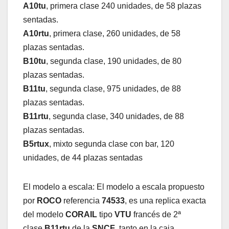
A10tu
, primera clase 240 unidades, de 58 plazas
sentadas.
A10rtu
, primera clase, 260 unidades, de 58
plazas sentadas.
B10tu
, segunda clase, 190 unidades, de 80
plazas sentadas.
B11tu
, segunda clase, 975 unidades, de 88
plazas sentadas.
B11rtu
, segunda clase, 340 unidades, de 88
plazas sentadas.
B5rtux
, mixto segunda clase con bar, 120
unidades, de 44 plazas sentadas
El modelo a escala: El modelo a escala propuesto
por
ROCO
referencia
74533
, es una replica exacta
del modelo
CORAIL
tipo
VTU
francés de 2ª
clase
B11rtu
de la
SNCF
, tanto en la caja,