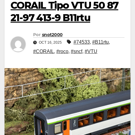
CORAIL Tipo VTU 50 87
21-97 413-9 B11rtu
Por
snot2000
#74533
,
#B11rtu
,
OCT 16, 2025
#CORAIL
,
#roco
,
#sncf
,
#VTU