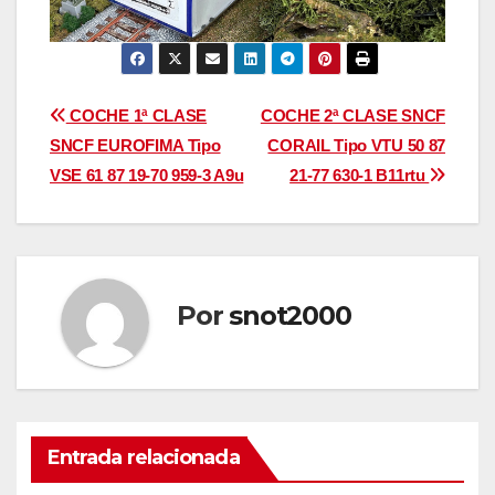
Navegación
COCHE 1ª CLASE
COCHE 2ª CLASE SNCF
SNCF EUROFIMA Tipo
CORAIL Tipo VTU 50 87
de
VSE 61 87 19-70 959-3 A9u
21-77 630-1 B11rtu
entradas
Por
snot2000
Entrada relacionada