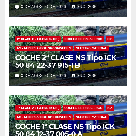
3 DE AGOSTO DE 2026
SNOT2000
2ª CLASE B ( EX-BM235 DB )
COCHES DE PASAJEROS
ICK
NS - NEDERLANDSE SPOORWEGEN
NUESTRO MATERIAL
COCHE 2ª CLASE NS Tipo ICK
50 84 22-37 915-1 B
3 DE AGOSTO DE 2026
SNOT2000
1ª CLASE A ( EX-BM235 DB )
COCHES DE PASAJEROS
ICK
NS - NEDERLANDSE SPOORWEGEN
NUESTRO MATERIAL
COCHE 1ª CLASE NS Tipo ICK
50 84 12-37 005-0 A