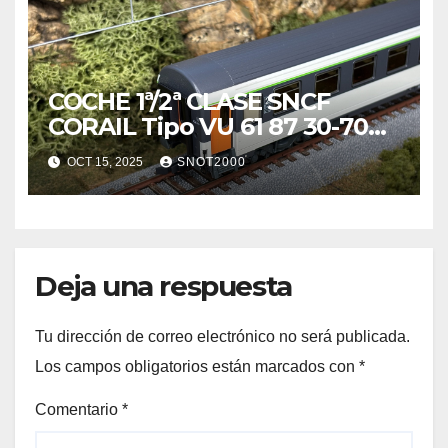
COCHE 1ª/2ª CLASE SNCF
CORAIL Tipo VU 61 87 30-70
031-6 A4B6u
OCT 15, 2025
SNOT2000
Deja una respuesta
Tu dirección de correo electrónico no será publicada.
Los campos obligatorios están marcados con
*
Comentario
*