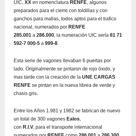
UIC,
XX
en nomenclatura
RENFE
, algunos
preparados para el cierre con toldillas y con
ganchos para mallas, todos aptos para el trafico
nacional, numerados por
RENFE
285.001
a
286.000
, la numeración UIC sería
81 71
592-7 000-5
a
999-8
.
Esta serie de vagones llevaban 6 puertas por
lado. Originalmente se pintaron de rojo óxido, y
mas tarde con la creación de la
UNE CARGAS
RENFE
se pintan en la nueva librea de verde y
chasis gris.
Entre los Años 1.981 y 1982 se fabrican de nuevo
un total de 300 vagones
Ealos
,
con
R.I.V.
para el transporte internacional
numerados por
RENFE
como
286.001
a
286.300