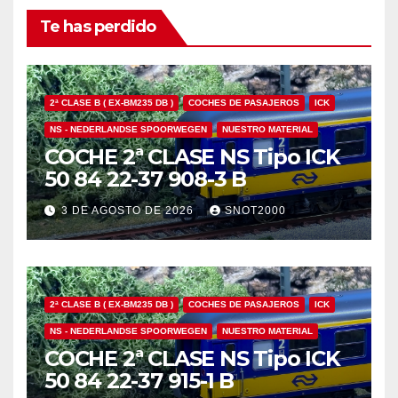
Te has perdido
2ª CLASE B ( EX-BM235 DB )
COCHES DE PASAJEROS
ICK
NS - NEDERLANDSE SPOORWEGEN
NUESTRO MATERIAL
COCHE 2ª CLASE NS Tipo ICK
50 84 22-37 908-3 B
3 DE AGOSTO DE 2026
SNOT2000
2ª CLASE B ( EX-BM235 DB )
COCHES DE PASAJEROS
ICK
NS - NEDERLANDSE SPOORWEGEN
NUESTRO MATERIAL
COCHE 2ª CLASE NS Tipo ICK
50 84 22-37 915-1 B