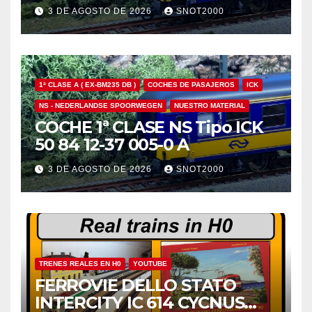
3 DE AGOSTO DE 2026
SNOT2000
1ª CLASE A ( EX-BM235 DB )
COCHES DE PASAJEROS
ICK
NS - NEDERLANDSE SPOORWEGEN
NUESTRO MATERIAL
COCHE 1ª CLASE NS Tipo ICK
50 84 12-37 005-0 A
3 DE AGOSTO DE 2026
SNOT2000
TRENES REALES EN H0
YOUTUBE
FERROVIE DELLO STATO
INTERCITY IC 614 CYCNUS