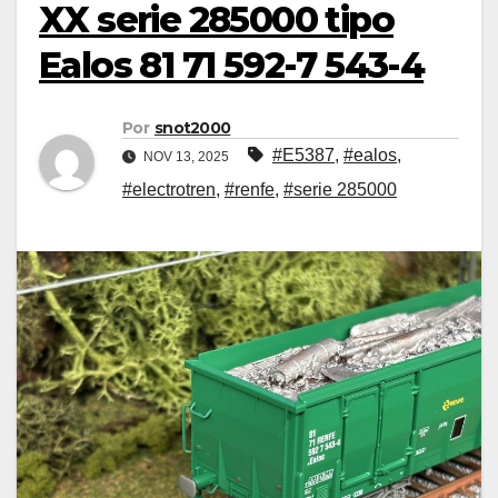
XX serie 285000 tipo
Ealos 81 71 592-7 543-4
Por
snot2000
#E5387
,
#ealos
,
NOV 13, 2025
#electrotren
,
#renfe
,
#serie 285000