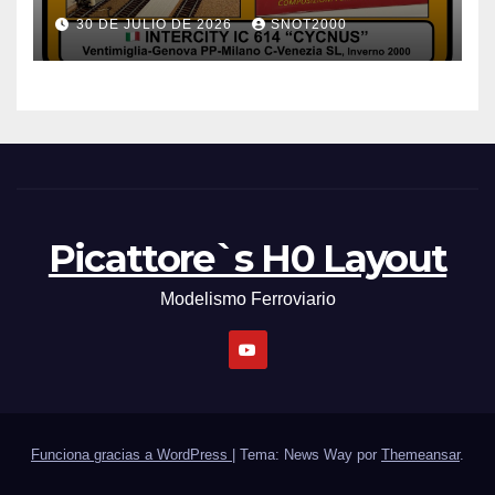
INVERNO 2000
30 DE JULIO DE 2026
SNOT2000
Picattore`s H0 Layout
Modelismo Ferroviario
Funciona gracias a WordPress
|
Tema: News Way por
Themeansar
.