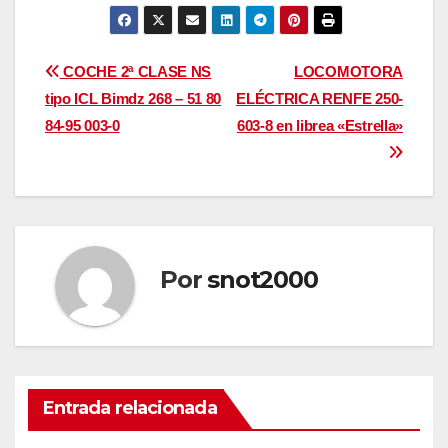
Navegación
COCHE 2ª CLASE NS
LOCOMOTORA
tipo ICL Bimdz 268 – 51 80
ELÉCTRICA RENFE 250-
de
84-95 003-0
603-8 en librea «Estrella»
entradas
Por
snot2000
Entrada relacionada