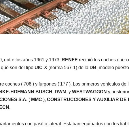
, entre los años 1961 y 1973,
RENFE
recibió los coches que c
 que son del tipo
UIC-X
(norma 567-1) de la
DB
, modelo puesto
e coches ( 706 ) y furgones ( 177 ). Los primeros vehículos de 
INKE-HOFMANN BUSCH
,
DWM
, y
WESTWAGGON
y posterio
IONES S.A.
(
MMC
),
CONSTRUCCIONES Y AUXILIAR DE
ECN
.
partamentos con pasillo lateral. Estaban equipados con los fia