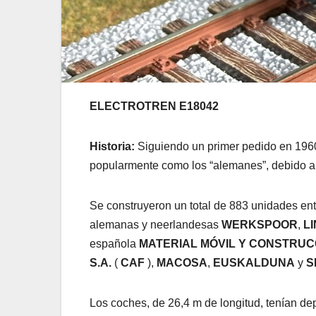
ELECTROTREN E18042
Historia:
Siguiendo un primer pedido en 1960
popularmente como los “alemanes”, debido a
Se construyeron un total de 883 unidades entr
alemanas y neerlandesas
WERKSPOOR
,
L
española
MATERIAL MÓVIL Y CONSTRUCC
S.A.
(
CAF
),
MACOSA
,
EUSKALDUNA
y
S
Los coches, de 26,4 m de longitud, tenían de