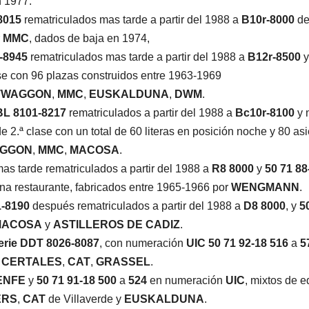
n 1977.
8015
rematriculados mas tarde a partir del 1988 a
B10r-8000
de
r
MMC
, dados de baja en 1974,
-8945
rematriculados mas tarde a partir del 1988 a
B12r-8500
se con 96 plazas construidos entre 1963-1969
TWAGGON
,
MMC
,
EUSKALDUNA
,
DWM
.
L 8101-8217
rematriculados a partir del 1988 a
Bc10r-8100
y 
2.ª clase con un total de 60 literas en posición noche y 80 asi
GGON
,
MMC
,
MACOSA
.
as tarde rematriculados a partir del 1988 a
R8 8000
y
50 71 88
na restaurante, fabricados entre 1965-1966 por
WENGMANN
.
1-8190
después rematriculados a partir del 1988 a
D8 8000
, y
5
MACOSA
y
ASTILLEROS DE CADIZ
.
erie
DDT 8026-8087
, con numeración
UIC 50 71 92-18 516
a
5
 CERTALES
,
CAT
,
GRASSEL
.
ENFE
y
50 71 91-18 500
a
524
en numeración
UIC
, mixtos de 
ERS
,
CAT
de Villaverde y
EUSKALDUNA
.