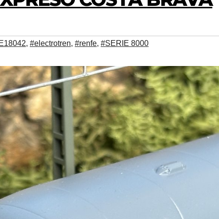
E18042
,
#electrotren
,
#renfe
,
#SERIE 8000