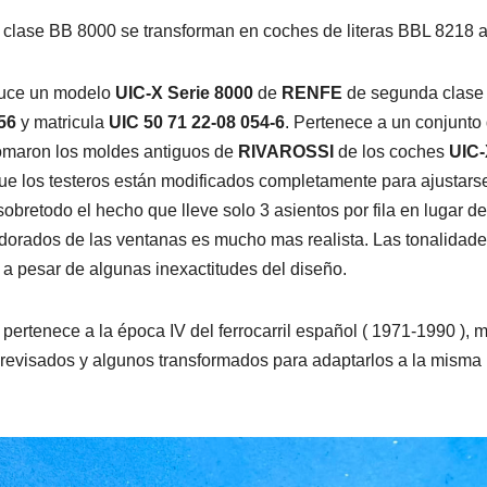
ª clase BB 8000 se transforman en coches de literas BBL 8218 
uce un modelo
UIC-X
Serie 8000
de
RENFE
de segunda clase c
56
y matricula
UIC 50 71 22-08 054-6
. Pertenece a un conjunto
tomaron los moldes antiguos de
RIVAROSSI
de los coches
UIC
 que los testeros están modificados completamente para ajustarse
obretodo el hecho que lleve solo 3 asientos por fila en lugar de
 dorados de las ventanas es mucho mas realista. Las tonalidade
 pesar de algunas inexactitudes del diseño.
, pertenece a la época IV del ferrocarril español ( 1971-1990 ), 
revisados y algunos transformados para adaptarlos a la misma