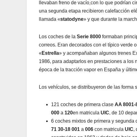
llevaban freno de vacío
con lo que podrían ci
una segunda etapa recibieron calefacción eléc
llamada «
statodyne
» y que durante la march
Los coches de la
Serie 8000
formaban princip
correos. Eran decorados con el típico verde
«
Estrella
» y acompañaban algunos trenes Ex
1986, para adaptarlos en prestaciones a los
época de la tracción vapor en España y últim
Los vehículos, se distribuyeron de las forma s
121 coches de primera clase
AA 8001-
000
a
120
en matricula
UIC
, de 10 depa
6 coches mixtos de primera y segunda 
71 30-18 001
a
006
con matricula
UIC
,