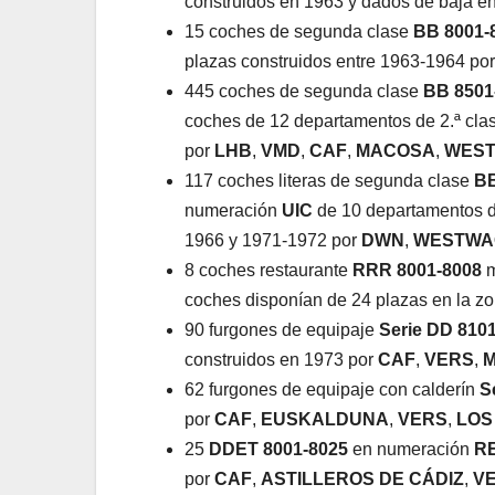
construidos en 1963 y dados de baja e
15 coches de segunda clase
BB 8001-
plazas construidos entre 1963-1964 po
445 coches de segunda clase
BB 8501
coches de 12 departamentos de 2.ª cla
por
LHB
,
VMD
,
CAF
,
MACOSA
,
WES
117 coches literas de segunda clase
BB
numeración
UIC
de 10 departamentos de 
1966 y 1971-1972 por
DWN
,
WESTWA
8 coches restaurante
RRR 8001-8008
m
coches disponían de 24 plazas en la zo
90 furgones de equipaje
Serie DD 810
construidos en 1973 por
CAF
,
VERS
,
62 furgones de equipaje con calderín
S
por
CAF
,
EUSKALDUNA
,
VERS
,
LOS
25
DDET 8001-8025
en numeración
R
por
CAF
,
ASTILLEROS DE CÁDIZ
,
V