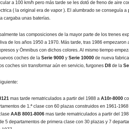
rcular a 100 km/h pero más tarde se les dotó de freno de aire c
trica ( la original era de vapor ). El alumbrado se conseguía a
a cargaba unas baterías.
almente las composiciones de la mayor parte de los trenes exp
 oliva de los años 1950 a 1970. Más tarde, tras 1986 empezaron
presos y Ómnibus con dichos colores. Al mismo tiempo empezar
 nuevos coches de la
Serie 9000
y
Serie 10000
de nueva fabrica
os coches sin transformar aún en servicio, furgones
D8
de la
Se
iguiente:
8121
mas tarde rematriculados a partir del 1988 a
A10r-8000
co
rtamentos de 1.ª clase con 60 plazas construidos en 1961-1968
clase
AAB 8001-8006
mas tarde rematriculados a partir del 19
 de 5 departamentos de primera clase con 30 plazas y 7 depar