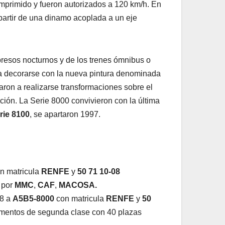
omprimido y fueron autorizados a 120 km/h. En
 partir de una dinamo acoplada a un eje
resos nocturnos y de los trenes ómnibus o
 a decorarse con la nueva pintura denominada
on a realizarse transformaciones sobre el
ción. La Serie 8000 convivieron con la última
rie 8100
, se apartaron 1997.
n matricula
RENFE
y
50 71 10-08
 por
MMC
,
CAF
,
MACOSA.
88 a
A5B5-8000
con matricula
RENFE
y
50
tamentos de segunda clase con 40 plazas