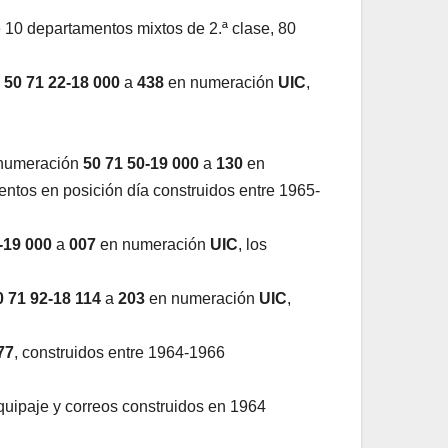
 10 departamentos mixtos de 2.ª clase, 80
y
50 71 22-18 000
a
438
en numeración
UIC
,
numeración
50 71 50-19 000
a
130
en
entos en posición día construidos entre 1965-
-19 000
a
007
en numeración
UIC
, los
0 71 92-18 114
a
203
en numeración
UIC
,
77
, construidos entre 1964-1966
equipaje y correos construidos en 1964