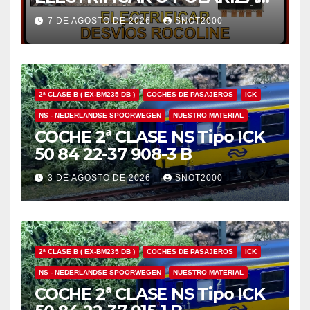
EL CORAZÓN DE UN DESVÍO
7 DE AGOSTO DE 2026
SNOT2000
ROCOLINE H0 CON UN
MOTOR ROCO 10030
2ª CLASE B ( EX-BM235 DB )
COCHES DE PASAJEROS
ICK
NS - NEDERLANDSE SPOORWEGEN
NUESTRO MATERIAL
COCHE 2ª CLASE NS Tipo ICK
50 84 22-37 908-3 B
3 DE AGOSTO DE 2026
SNOT2000
2ª CLASE B ( EX-BM235 DB )
COCHES DE PASAJEROS
ICK
NS - NEDERLANDSE SPOORWEGEN
NUESTRO MATERIAL
COCHE 2ª CLASE NS Tipo ICK