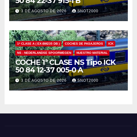
50 84 22-37 915-1 B
3 DE AGOSTO DE 2026
SNOT2000
1ª CLASE A ( EX-BM235 DB )
COCHES DE PASAJEROS
ICK
NS - NEDERLANDSE SPOORWEGEN
NUESTRO MATERIAL
COCHE 1ª CLASE NS Tipo ICK
50 84 12-37 005-0 A
3 DE AGOSTO DE 2026
SNOT2000