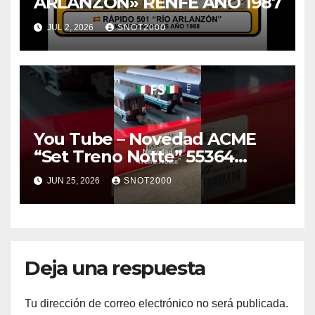
ARLANZÓN» RENFE AÑO 1987
JUL 2, 2026
SNOT2000
You Tube – Novedad ACME
“Set Treno Notte” 55364
#ferroviario #train #h0
JUN 25, 2026
SNOT2000
#trenitalia
Deja una respuesta
Tu dirección de correo electrónico no será publicada.