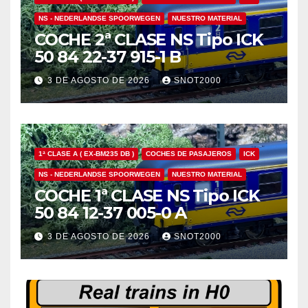
NS - NEDERLANDSE SPOORWEGEN
NUESTRO MATERIAL
COCHE 2ª CLASE NS Tipo ICK
50 84 22-37 915-1 B
3 DE AGOSTO DE 2026
SNOT2000
1ª CLASE A ( EX-BM235 DB )
COCHES DE PASAJEROS
ICK
NS - NEDERLANDSE SPOORWEGEN
NUESTRO MATERIAL
COCHE 1ª CLASE NS Tipo ICK
50 84 12-37 005-0 A
3 DE AGOSTO DE 2026
SNOT2000