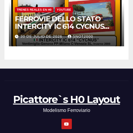
TRENES REALES EN H0
YOUTUBE
FERROVIE DELLO STATO
INTERCITY IC 614 CYCNUS
INVERNO 2000
30 DE JULIO DE 2026
SNOT2000
Picattore`s H0 Layout
Modelismo Ferroviario