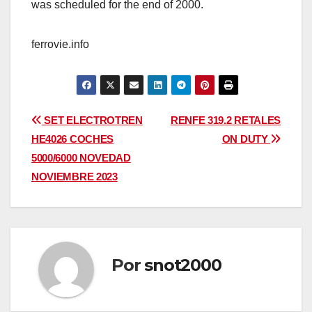
was scheduled for the end of 2000.
ferrovie.info
Navegación
SET ELECTROTREN
RENFE 319.2 RETALES
HE4026 COCHES
ON DUTY
de
5000/6000 NOVEDAD
entradas
NOVIEMBRE 2023
Por
snot2000