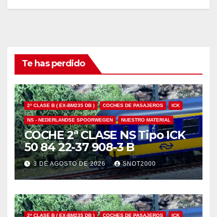
Te has perdido
2ª CLASE B ( EX-BM235 DB )
COCHES DE PASAJEROS
ICK
NS - NEDERLANDSE SPOORWEGEN
NUESTRO MATERIAL
COCHE 2ª CLASE NS Tipo ICK
50 84 22-37 908-3 B
3 DE AGOSTO DE 2026
SNOT2000
2ª CLASE B ( EX-BM235 DB )
COCHES DE PASAJEROS
ICK