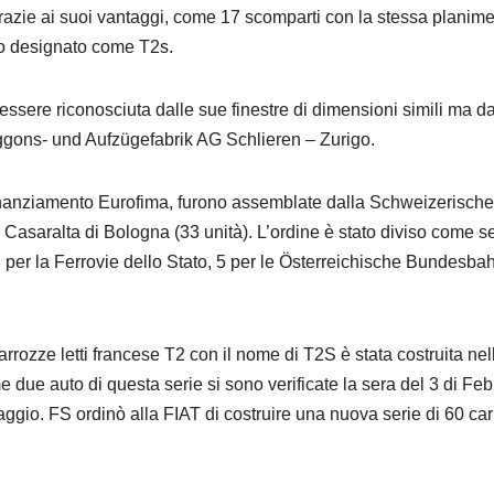
azie ai suoi vantaggi, come 17 scomparti con la stessa planimetria
ato designato come T2s.
essere riconosciuta dalle sue finestre di dimensioni simili ma d
ggons- und Aufzügefabrik AG Schlieren – Zurigo.
finanziamento Eurofima, furono assemblate dalla Schweizerische 
 Casaralta di Bologna (33 unità). L’ordine è stato diviso come se
 per la Ferrovie dello Stato, 5 per le Österreichische Bundesb
rozze letti francese T2 con il nome di T2S è stata costruita nell
e due auto di questa serie si sono verificate la sera del 3 di F
aggio. FS ordinò alla FIAT di costruire una nuova serie di 60 ca