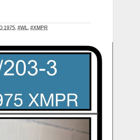
O 1975
,
#WL
,
#XMPR