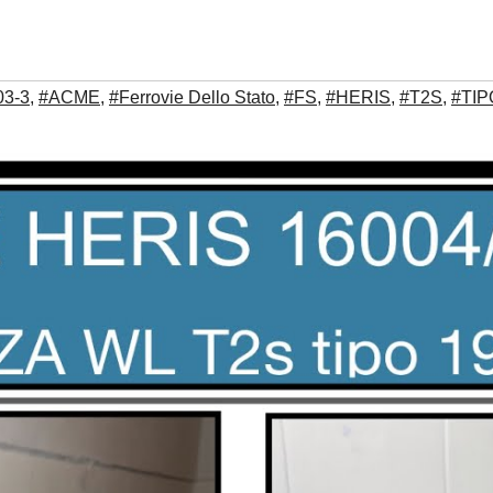
03-3
,
#ACME
,
#Ferrovie Dello Stato
,
#FS
,
#HERIS
,
#T2S
,
#TIP