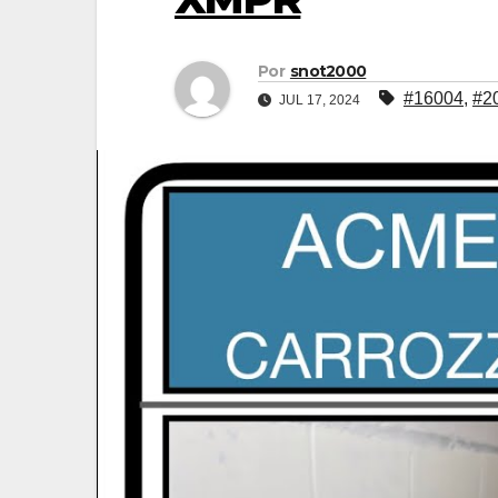
Por
snot2000
#16004
,
#2
JUL 17, 2024