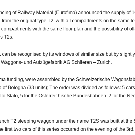
ncing of Railway Material (Eurofima) announced the supply of 1
g from the original type T2, with all compartments on the same l
7 compartments with the same floor plan and the possibility of of
as T2s.
can be recognised by its windows of similar size but by slight
 Waggons- und Aufzügefabrik AG Schlieren – Zurich.
ima funding, were assembled by the Schweizerische Wagonsfabri
 of Bologna (33 units); The order was divided as follows: 5 cars
llo Stato, 5 for the Österreichische Bundesbahnen, 2 for the 
French T2 sleeping waggon under the name T2S was built at the 
first two cars of this series occurred on the evening of the 3rd.