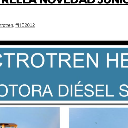
trotren
,
#HE2012