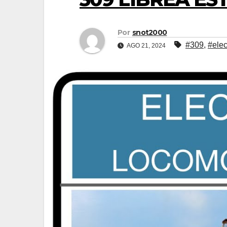
Por
snot2000
#309
,
#elec
AGO 21, 2024