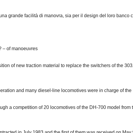
a grande facilità di manovra, sia per il design del loro banco 
s? – of manoeuvres
tion of new traction material to replace the switchers of the 30
ation and many diesel-line locomotives were in charge of the 
ough a competition of 20 locomotives of the DH-700 model from t
ntracted in July 1983 and the first of them was received on May 