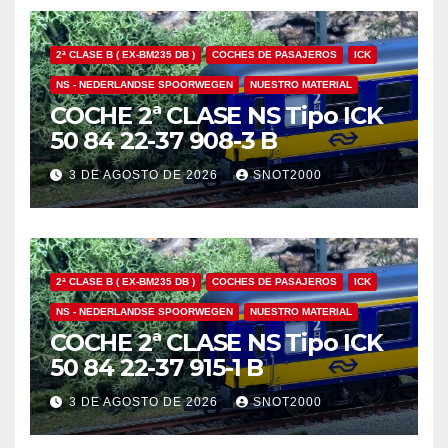
2ª CLASE B ( EX-BM235 DB )
COCHES DE PASAJEROS
ICK
NS - NEDERLANDSE SPOORWEGEN
NUESTRO MATERIAL
COCHE 2ª CLASE NS Tipo ICK
50 84 22-37 908-3 B
3 DE AGOSTO DE 2026
SNOT2000
2ª CLASE B ( EX-BM235 DB )
COCHES DE PASAJEROS
ICK
NS - NEDERLANDSE SPOORWEGEN
NUESTRO MATERIAL
COCHE 2ª CLASE NS Tipo ICK
50 84 22-37 915-1 B
3 DE AGOSTO DE 2026
SNOT2000