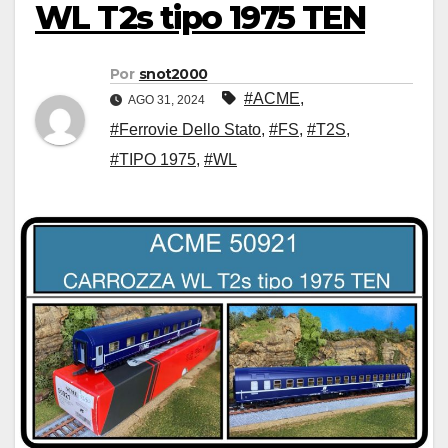
WL T2s tipo 1975 TEN
Por
snot2000
#ACME
,
AGO 31, 2024
#Ferrovie Dello Stato
,
#FS
,
#T2S
,
#TIPO 1975
,
#WL