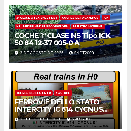
1ª CLASE A ( EX-BM235 DB )
COCHES DE PASAJEROS
ICK
NS - NEDERLANDSE SPOORWEGEN
NUESTRO MATERIAL
COCHE 1ª CLASE NS Tipo ICK
50 84 12-37 005-0 A
3 DE AGOSTO DE 2026
SNOT2000
TRENES REALES EN H0
YOUTUBE
FERROVIE DELLO STATO
INTERCITY IC 614 CYCNUS
INVERNO 2000
30 DE JULIO DE 2026
SNOT2000