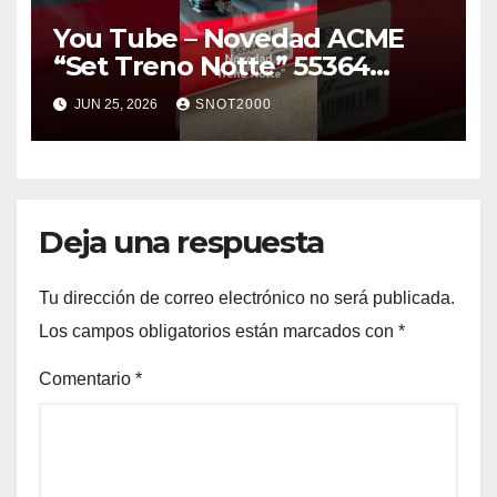
You Tube – Novedad ACME
“Set Treno Notte” 55364
#ferroviario #train #h0
JUN 25, 2026
SNOT2000
#trenitalia
Deja una respuesta
Tu dirección de correo electrónico no será publicada.
Los campos obligatorios están marcados con
*
Comentario
*