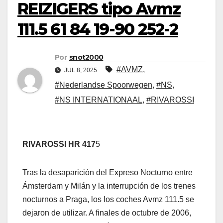
REIZIGERS tipo Avmz
111.5 61 84 19-90 252-2
Por
snot2000
#AVMZ
,
JUL 8, 2025
#Nederlandse Spoorwegen
,
#NS
,
#NS INTERNATIONAAL
,
#RIVAROSSI
RIVAROSSI HR 417
5
Tras la desaparición del Expreso Nocturno entre
Ámsterdam y Milán y la interrupción de los trenes
nocturnos a Praga, los los coches Avmz 111.5 se
dejaron de utilizar. A finales de octubre de 2006,