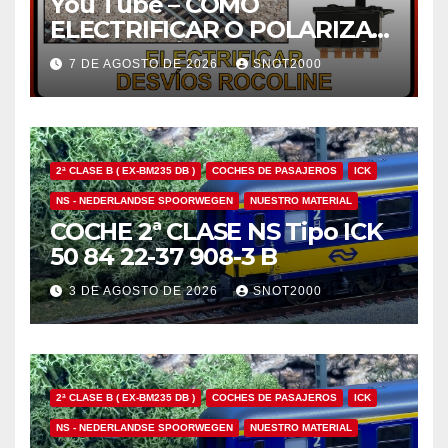
You Tube – COMO
ELECTRIFICAR O POLARIZAR
EL CORAZÓN DE UN DESVÍO
7 DE AGOSTO DE 2026
SNOT2000
ROCOLINE H0 CON UN
MOTOR ROCO 10030
2ª CLASE B ( EX-BM235 DB )
COCHES DE PASAJEROS
ICK
NS - NEDERLANDSE SPOORWEGEN
NUESTRO MATERIAL
COCHE 2ª CLASE NS Tipo ICK
50 84 22-37 908-3 B
3 DE AGOSTO DE 2026
SNOT2000
2ª CLASE B ( EX-BM235 DB )
COCHES DE PASAJEROS
ICK
NS - NEDERLANDSE SPOORWEGEN
NUESTRO MATERIAL