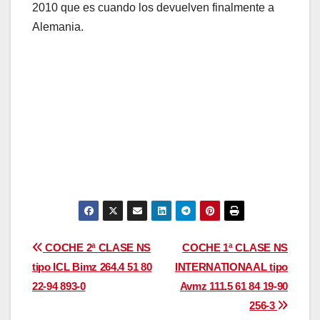
2010 que es cuando los devuelven finalmente a
Alemania.
Navegación
COCHE 2ª CLASE NS
COCHE 1ª CLASE NS
tipo ICL Bimz 264.4 51 80
INTERNATIONAAL tipo
de
22-94 893-0
Avmz 111.5 61 84 19-90
entradas
256-3