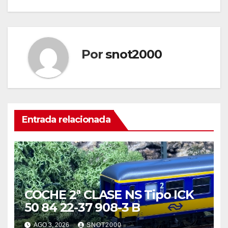
Por
snot2000
Entrada relacionada
COCHE 2ª CLASE NS Tipo ICK
50 84 22-37 908-3 B
AGO 3, 2026
SNOT2000