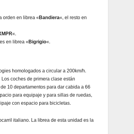
a orden en librea «
Bandiera
«, el resto en
XMPR
«.
es en librea «
Bigrigio
«.
bogies homologados a circular a 200km/h.
. Los coches de primera clase están
 de 10 departamentos para dar cabida a 66
acio para equipaje y para sillas de ruedas,
paje con espacio para bicicletas.
carril italiano. La librea de esta unidad es la