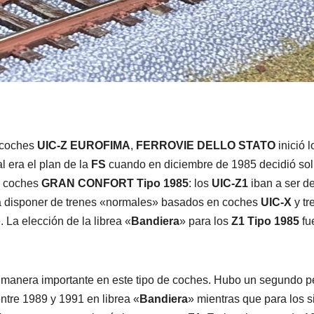
s coches
UIC-Z EUROFIMA
,
FERROVIE DELLO STATO
inició 
al era el plan de la
FS
cuando en diciembre de 1985 decidió sol
e coches
GRAN CONFORT
Tipo 1985
: los
UIC-Z1
iban a ser d
 disponer de trenes «normales» basados en coches
UIC-X
y tr
 La elección de la librea «
Bandiera
» para los
Z1
Tipo 1985
fu
de manera importante en este tipo de coches. Hubo un segundo p
ntre 1989 y 1991 en librea «
Bandiera
» mientras que para los s