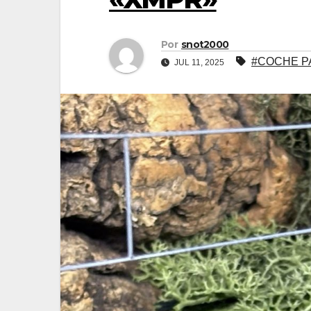
Por
snot2000
#COCHE P
JUL 11, 2025