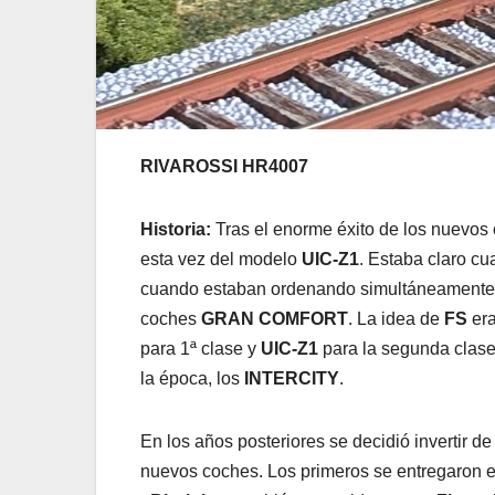
RIVAROSSI HR4007
Historia:
Tras el enorme éxito de los nuevo
esta vez del modelo
UIC-Z1
. Estaba claro cu
cuando estaban ordenando simultáneament
coches
GRAN COMFORT
. La idea de
FS
era
para 1ª clase y
UIC-Z1
para la segunda clase.
la época, los
INTERCITY
.
En los años posteriores se decidió invertir 
nuevos coches. Los primeros se entregaron e