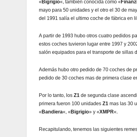
«
Bigrigio
«, también conocida como «
Finanz
mayo para 50 unidades y el otro el 30 de may
del 1991 salía el ultimo coche de fábrica en l
A partir de 1993 hubo otros cuatro pedidos p
estos coches tuvieron lugar entre 1997 y 2002
salón equipados para el transporte de sillas 
Además hubo otro pedido de 70 coches de pri
pedido de 30 coches mas de primera clase e
Por lo tanto, los
Z1
de segunda clase ascendie
primera fueron 100 unidades
Z1
mas las 30 
«
Bandiera
«, «
Bigrigio
» y «
XMPR
«.
Recapitulando, tenemos las siguientes remes