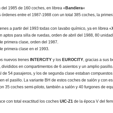
n del 1985 de 160 coches, en librea «
Bandiera
«
es órdenes entre el 1987-1988 con un total 385 coches, la primer
denes a partir del 1993 todas con lavabo químico, ya en librea «
n aptos para silla de ruedas, orden de abril del 1988, 80 unidad
de primera clase, orden del 1987.
de primera clase en el 1993.
os nuevos trenes
INTERCITY
y los
EUROCITY
, gracias a sus 
divididos en compartimentos de 6 asientos y un amplio pasillo
l de 54 pasajeros, y los de segunda clase estaban compuestos
n el pasillo. La variante BH de estos coches de salón y con esp
on 35 coches semi-piloto, también a salón y 40 furgones de equi
uce con total exactitud los coches
UIC-Z1
de la época V del ferro