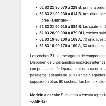
61 83 21-90 070 a 229 B
, primera orde
61 83 21-90 230 a 614 B
, tres diferent
librea «
Bigrigio
«.
61 83 21-90 615 a 834 B
, las cuatro ór
61 83 28-90 000 a 079 BH
, coches saló
61 83 19-90 100 a 169 A
, 70 unidades 
61 83 19-90 170 a 199 A
, 30 unidades 
Los coches
Z1
se encargaron de componer l
Disponen de unos amplios espacios internos, 
compuestas de 9 departamentos, para un tota
pasajeros, además de 18 asientos plegables e
supusieron otros 80 coches. También existier
Modelo a escala
: El modelo a escala reprod
«
XMPR2
«.