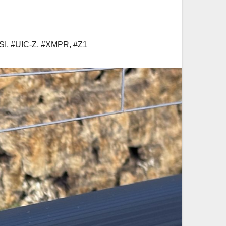
SI
,
#UIC-Z
,
#XMPR
,
#Z1