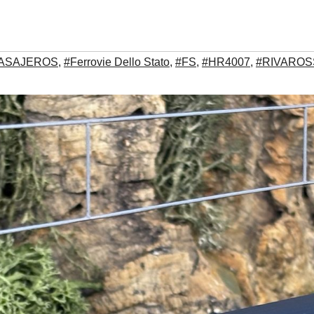
ASAJEROS
,
#Ferrovie Dello Stato
,
#FS
,
#HR4007
,
#RIVAROS