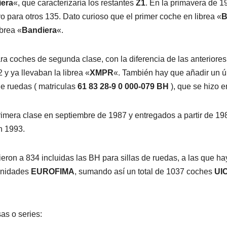
iera
«, que caracterizaría los restantes
Z1
. En la primavera de 1
o para otros 135. Dato curioso que el primer coche en librea «
B
ibrea «
Bandiera
«.
ara coches de segunda clase, con la diferencia de las anterior
 y ya llevaban la librea «
XMPR
«. También hay que añadir un 
de ruedas ( matriculas
61 83 28-9 0 000-079 BH
), que se hizo e
mera clase en septiembre de 1987 y entregados a partir de 198
n 1993.
ron a 834 incluidas las BH para sillas de ruedas, a las que h
unidades
EUROFIMA
, sumando así un total de 1037 coches
UI
as o series: