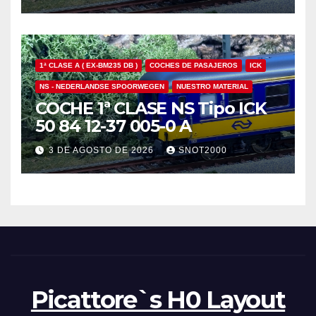
1ª CLASE A ( EX-BM235 DB )
COCHES DE PASAJEROS
ICK
NS - NEDERLANDSE SPOORWEGEN
NUESTRO MATERIAL
COCHE 1ª CLASE NS Tipo ICK
50 84 12-37 005-0 A
3 DE AGOSTO DE 2026
SNOT2000
Picattore`s H0 Layout