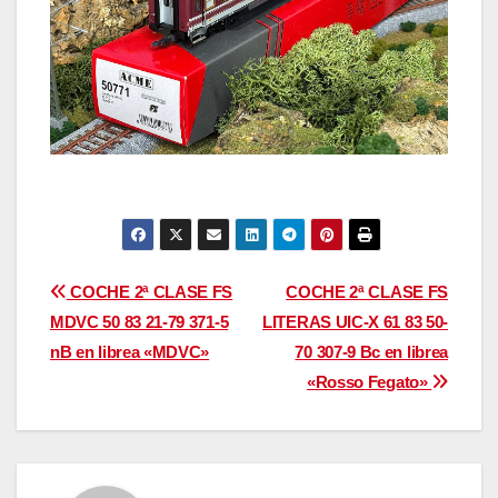
Navegación
COCHE 2ª CLASE FS
COCHE 2ª CLASE FS
MDVC 50 83 21-79 371-5
LITERAS UIC-X 61 83 50-
de
nB en librea «MDVC»
70 307-9 Bc en librea
entradas
«Rosso Fegato»