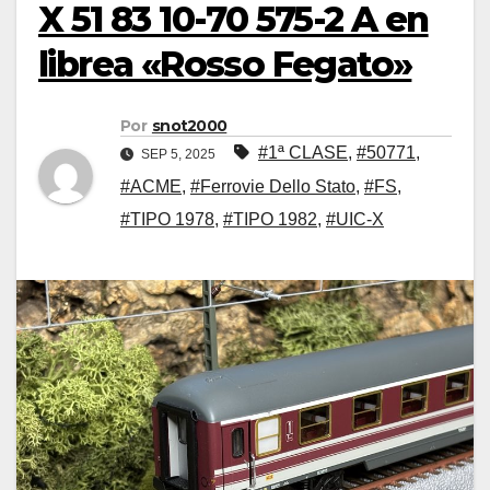
X 51 83 10-70 575-2 A en
librea «Rosso Fegato»
Por
snot2000
#1ª CLASE
,
#50771
,
SEP 5, 2025
#ACME
,
#Ferrovie Dello Stato
,
#FS
,
#TIPO 1978
,
#TIPO 1982
,
#UIC-X