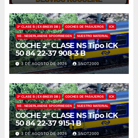
MOTOR ROCO 10030
2ª CLASE B ( EX-BM235 DB )
COCHES DE PASAJEROS
ICK
NS - NEDERLANDSE SPOORWEGEN
NUESTRO MATERIAL
COCHE 2ª CLASE NS Tipo ICK
50 84 22-37 908-3 B
3 DE AGOSTO DE 2026
SNOT2000
2ª CLASE B ( EX-BM235 DB )
COCHES DE PASAJEROS
ICK
NS - NEDERLANDSE SPOORWEGEN
NUESTRO MATERIAL
COCHE 2ª CLASE NS Tipo ICK
50 84 22-37 915-1 B
3 DE AGOSTO DE 2026
SNOT2000