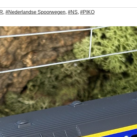
CR
,
#Nederlandse Spoorwegen
,
#NS
,
#PIKO