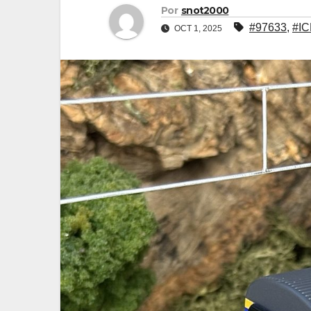
Por
snot2000
#97633
,
#I
OCT 1, 2025