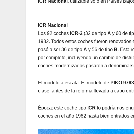
ICR Nacional
, utilizable solo en Países Bajo
ICR Nacional
Los 92 coches
ICR-2
(32 de tipo
A
y 60 de ti
1982. Todos estos coches fueron renovados e
pasó a ser 36 de tipo
A
y 56 de tipo
B
. Esta 
por completo, incluyendo un cambio de distrib
coches modernizados pasaron a denominar
El modelo a escala: El modelo de
PIKO 976
clase, antes de la reforma llevada a cabo ent
Época: este coche tipo
ICR
lo podríamos englo
coches en el año 1982 hasta bien entrados e