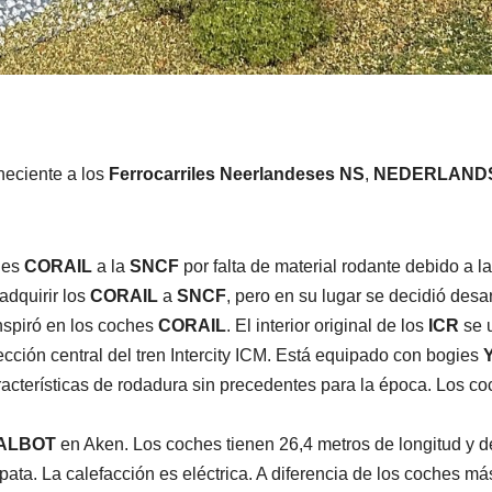
neciente a los
Ferrocarriles Neerlandeses NS
,
NEDERLAND
hes
CORAIL
a la
SNCF
por falta de material rodante debido a l
adquirir los
CORAIL
a
SNCF
, pero en su lugar se decidió desar
inspiró en los coches
CORAIL
. El interior original de los
ICR
se u
sección central del tren Intercity ICM. Está equipado con bogies
cterísticas de rodadura sin precedentes para la época. Los coch
ALBOT
en Aken. Los coches tienen 26,4 metros de longitud y 
ata. La calefacción es eléctrica. A diferencia de los coches má