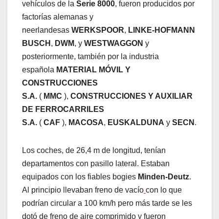
vehículos de la
Serie 8000
, fueron producidos por
factorías alemanas y
neerlandesas
WERKSPOOR
,
LINKE-HOFMANN
BUSCH
,
DWM
, y
WESTWAGGON
y
posteriormente, también por la industria
española
MATERIAL MÓVIL Y
CONSTRUCCIONES
S.A.
(
MMC
),
CONSTRUCCIONES Y AUXILIAR
DE FERROCARRILES
S.A.
(
CAF
),
MACOSA
,
EUSKALDUNA
y
SECN
.
Los coches, de 26,4 m de longitud, tenían
departamentos con pasillo lateral. Estaban
equipados con los fiables bogies
Minden-Deutz
.
Al principio llevaban freno de vacío
con lo que
podrían circular a 100 km/h pero más tarde se les
dotó de freno de aire comprimido y fueron