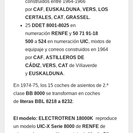
construidos entre 1964-1966
por
CAF
,
EUSKALDUNA
,
VERS
,
LOS
CERTALES
,
CAT
,
GRASSEL
.
25
DDET 8001-8025
en
numeración
RENFE
y
50 71 91-18
500
a
524
en numeración
UIC
, mixtos de
equipaje y correos construidos en 1964
por
CAF
,
ASTILLEROS DE
CÁDIZ
,
VERS
,
CAT
de Villaverde
y
EUSKALDUNA
.
En 1974-75, los 15 coches de asientos de 2.ª
clase
BB 8000
se transforman en coches
de
literas
BBL 8218 a 8232
.
El modelo:
ELECTROTREN
18000K
reproduce
un modelo
UIC-X
Serie 8000
de
RENFE
de