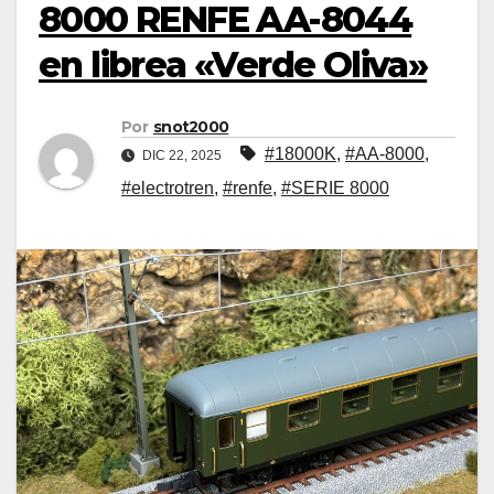
8000 RENFE AA-8044
en librea «Verde Oliva»
Por
snot2000
#18000K
,
#AA-8000
,
DIC 22, 2025
#electrotren
,
#renfe
,
#SERIE 8000