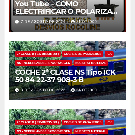
You Tube – COMO
ELECTRIFICAR O POLARIZAR
EL CORAZÓN DE UN DESVÍO
7 DE AGOSTO DE 2026
SNOT2000
ROCOLINE H0 CON UN
MOTOR ROCO 10030
2ª CLASE B ( EX-BM235 DB )
COCHES DE PASAJEROS
ICK
NS - NEDERLANDSE SPOORWEGEN
NUESTRO MATERIAL
COCHE 2ª CLASE NS Tipo ICK
50 84 22-37 908-3 B
3 DE AGOSTO DE 2026
SNOT2000
2ª CLASE B ( EX-BM235 DB )
COCHES DE PASAJEROS
ICK
NS - NEDERLANDSE SPOORWEGEN
NUESTRO MATERIAL