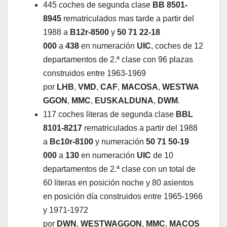
445 coches de segunda clase
BB 8501-
8945
rematriculados mas tarde a partir del
1988 a
B12r-8500
y
50 71 22-18
000
a
438
en numeración
UIC
, coches de 12
departamentos de 2.ª clase con 96 plazas
construidos entre 1963-1969
por
LHB
,
VMD
,
CAF
,
MACOSA
,
WESTWA
GGON
,
MMC
,
EUSKALDUNA
,
DWM
.
117 coches literas de segunda clase
BBL
8101-8217
rematriculados a partir del 1988
a
Bc10r-8100
y numeración
50 71 50-19
000
a
130
en numeración
UIC
de 10
departamentos de 2.ª clase con un total de
60 literas en posición noche y 80 asientos
en posición día construidos entre 1965-1966
y 1971-1972
por
DWN
,
WESTWAGGON
,
MMC
,
MACOS