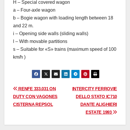
H – Special covered wagon
a – Four-axle wagon
b – Bogie wagon with loading length between 18
and 22 m.
i – Opening side walls (sliding walls)
l – With movable partitions
s – Suitable for «S» trains (maximum speed of 100
km/h )
Navegación
RENFE 333.031 ON
INTERCITY FERROVIE
DUTY CON VAGONES
DELLO STATO IC710
de
CISTERNA REPSOL
DANTE ALIGHIERI
entradas
ESTATE 1993