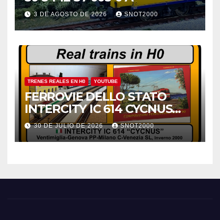
3 DE AGOSTO DE 2026
SNOT2000
TRENES REALES EN H0
YOUTUBE
FERROVIE DELLO STATO
INTERCITY IC 614 CYCNUS
INVERNO 2000
30 DE JULIO DE 2026
SNOT2000