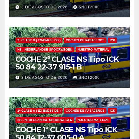
3 DE AGOSTO DE 2026
SNOT2000
2ª CLASE B ( EX-BM235 DB )
COCHES DE PASAJEROS
ICK
NS - NEDERLANDSE SPOORWEGEN
NUESTRO MATERIAL
COCHE 2ª CLASE NS Tipo ICK
50 84 22-37 915-1 B
3 DE AGOSTO DE 2026
SNOT2000
1ª CLASE A ( EX-BM235 DB )
COCHES DE PASAJEROS
ICK
NS - NEDERLANDSE SPOORWEGEN
NUESTRO MATERIAL
COCHE 1ª CLASE NS Tipo ICK
50 84 12-37 005-0 A